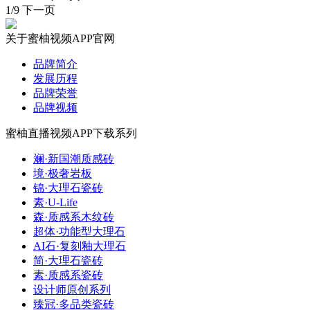
1/9
下一页
关于蜜柚视频APP官网
品牌简介
发展历程
品牌荣誉
品牌视频
蜜柚直播视频APP下载系列
斓·新国潮质感砖
境·极奢岩板
锦·大理石瓷砖
素·U-Life
森·质感系木纹砖
超体·功能型大理石
AI石·复刻釉大理石
简·大理石瓷砖
素·质感系瓷砖
设计师原创系列
臻冠·多品类瓷砖