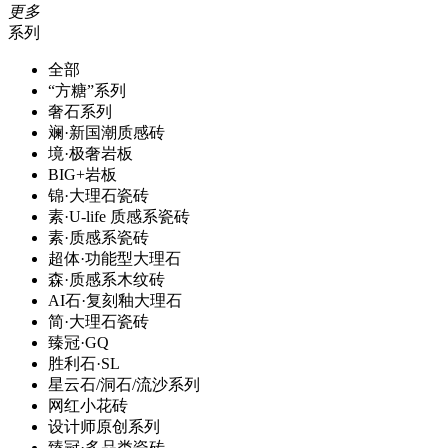
更多
系列
全部
“方糖”系列
奢石系列
斓·新国潮质感砖
境·极奢岩板
BIG+岩板
锦·大理石瓷砖
素·U-life 质感系瓷砖
素·质感系瓷砖
超体·功能型大理石
森·质感系木纹砖
AI石·复刻釉大理石
简·大理石瓷砖
臻冠·GQ
胜利石·SL
星云石/洞石/流沙系列
网红小花砖
设计师原创系列
臻冠·多品类瓷砖