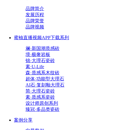
品牌简介
发展历程
品牌荣誉
品牌视频
蜜柚直播视频APP下载系列
斓·新国潮质感砖
境·极奢岩板
锦·大理石瓷砖
素·U-Life
森·质感系木纹砖
超体·功能型大理石
AI石·复刻釉大理石
简·大理石瓷砖
素·质感系瓷砖
设计师原创系列
臻冠·多品类瓷砖
案例分享